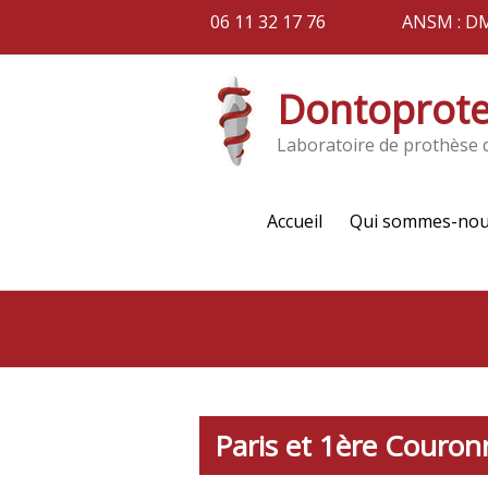
06 11 32 17 76
ANSM : D
Dontoprot
Laboratoire de prothèse 
Accueil
Qui sommes-nou
Paris et 1ère Couron