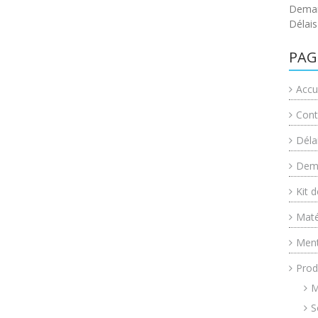
Deman
Délais
PAG
Accu
Cont
Déla
Dema
Kit 
Maté
Ment
Prod
M
S