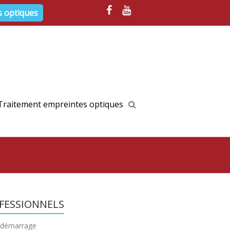
s optiques
Traitement empreintes optiques
FESSIONNELS
e démarrage