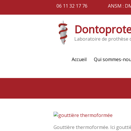
06 11 32 17 76
ANSM : D
Dontoprot
Laboratoire de prothèse 
Accueil
Qui sommes-nou
Gouttière thermoformée. Ici gouttiè