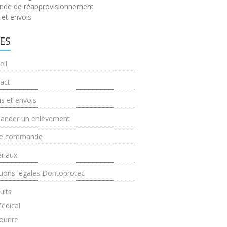
de de réapprovisionnement
 et envois
ES
eil
act
is et envois
nder un enlèvement
de commande
riaux
ions légales Dontoprotec
uits
édical
ourire