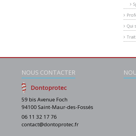
S
Prof
Qui 
Trai
NOUS CONTACTER
NOU
Dontoprotec
59 bis Avenue Foch
94100 Saint-Maur-des-Fossés
06 11 32 17 76
contact@dontoprotec.fr