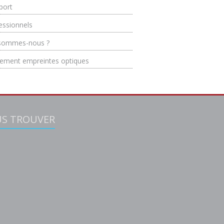
port
essionnels
sommes-nous ?
tement empreintes optiques
S TROUVER